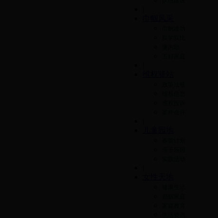
队伍建设
|
巾帼风采
巾帼建功
双学双比
廉内助
五好家庭
|
维权驿站
政策法规
维权信息
维权投诉
案件点评
|
儿童园地
春蕾计划
亲子乐园
实践活动
|
女性天地
健康生活
婚姻家庭
家庭教育
生活资讯