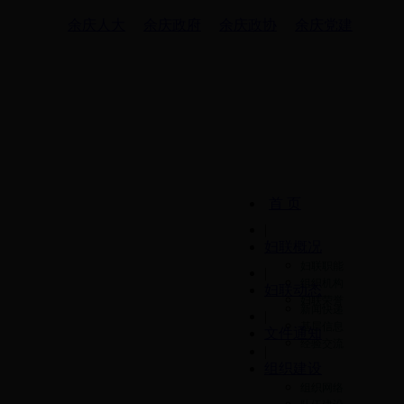
余庆人大
余庆政府
余庆政协
余庆党建
首 页
|
妇联概况
妇联职能
|
组织机构
妇联动态
妇联荣誉
新闻快递
|
基层信息
文件通知
经验交流
|
组织建设
组织网络