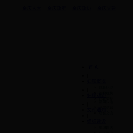
余庆人大
余庆政府
余庆政协
余庆党建
首 页
|
妇联概况
妇联职能
|
组织机构
妇联动态
妇联荣誉
新闻快递
|
基层信息
文件通知
经验交流
|
组织建设
组织网络