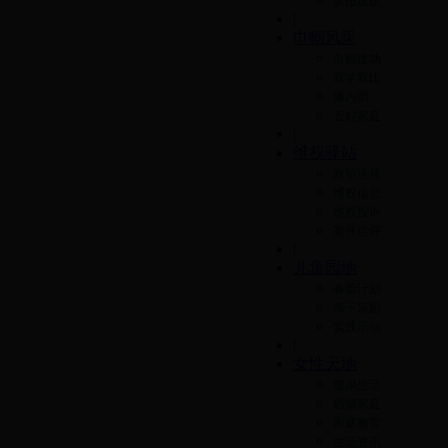
队伍建设
|
巾帼风采
巾帼建功
双学双比
廉内助
五好家庭
|
维权驿站
政策法规
维权信息
维权投诉
案件点评
|
儿童园地
春蕾计划
亲子乐园
实践活动
|
女性天地
健康生活
婚姻家庭
家庭教育
生活资讯