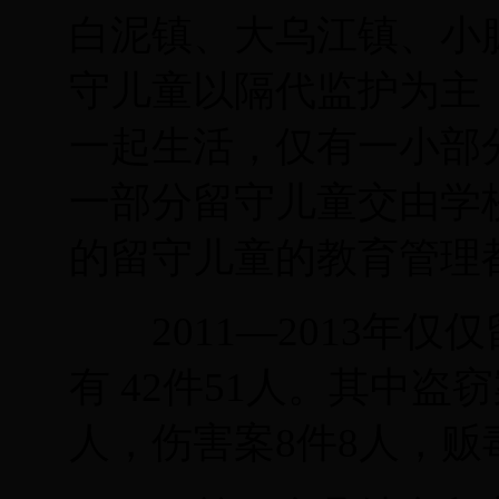
白泥镇、大乌江镇、小
守儿童以隔代监护为主
一起生活，仅有一小部
一部分留守儿童交由学
的留守儿童的教育管理
2011
—
2013年仅
有
42
件
51
人。其中盗窃
人，伤害案
8
件
8
人，贩