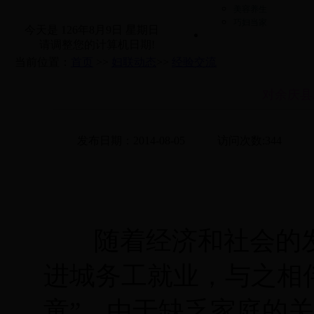
美容养生
巧妇当家
今天是
126年8月9日 星期日
请调整您的计算机日期!
当前位置：
首页
>>
妇联动态
>>
经验交流
对余庆县
发布日期：2014-08-05
访问次数:
344
随着经济和社会的
进城务工就业，与之相
童”。由于缺乏家庭的