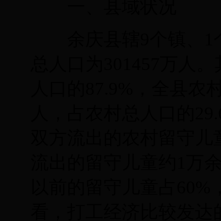
一、县域状况
余庆县辖
9个镇、
1
总人口为
301457
万人。
人口的
87.9%
，全县农
人，占农村总人口的
29
双方流出的农村留守儿
流出的留守儿童约
1
万
以前的留守儿童占
60%
看，打工经济比较发达