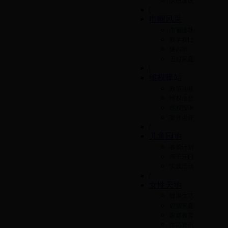
队伍建设
|
巾帼风采
巾帼建功
双学双比
廉内助
五好家庭
|
维权驿站
政策法规
维权信息
维权投诉
案件点评
|
儿童园地
春蕾计划
亲子乐园
实践活动
|
女性天地
健康生活
婚姻家庭
家庭教育
生活资讯