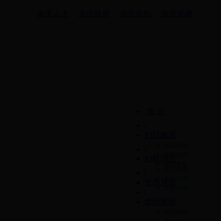
余庆人大
余庆政府
余庆政协
余庆党建
首 页
|
妇联概况
妇联职能
|
组织机构
妇联动态
妇联荣誉
新闻快递
|
基层信息
文件通知
经验交流
|
组织建设
组织网络