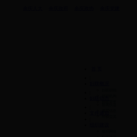
余庆人大
余庆政府
余庆政协
余庆党建
首 页
|
妇联概况
妇联职能
|
组织机构
妇联动态
妇联荣誉
新闻快递
|
基层信息
文件通知
经验交流
|
组织建设
组织网络