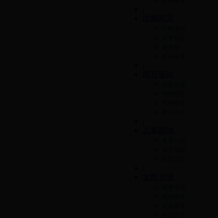
队伍建设
|
巾帼风采
巾帼建功
双学双比
廉内助
五好家庭
|
维权驿站
政策法规
维权信息
维权投诉
案件点评
|
儿童园地
春蕾计划
亲子乐园
实践活动
|
女性天地
健康生活
婚姻家庭
家庭教育
生活资讯