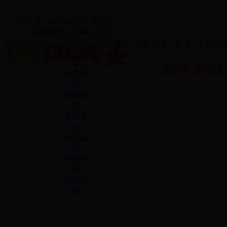
美容养生
巧妇当家
今天是
126年8月8日 星期六
请调整您的计算机日期!
当前位置：
首页
>>
友情
妇联概
况
妇联动
态
·
文件通
·
知
组织建
·
设
·
巾帼风
采
·
维权驿
站
·
·
·