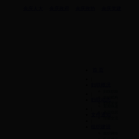
余庆人大
余庆政府
余庆政协
余庆党建
首 页
|
妇联概况
妇联职能
|
组织机构
妇联动态
妇联荣誉
新闻快递
|
基层信息
文件通知
经验交流
|
组织建设
组织网络