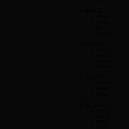
队伍建设
|
巾帼风采
巾帼建功
双学双比
廉内助
五好家庭
|
维权驿站
政策法规
维权信息
维权投诉
案件点评
|
儿童园地
春蕾计划
亲子乐园
实践活动
|
女性天地
健康生活
婚姻家庭
家庭教育
生活资讯