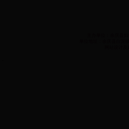
主办单位：余庆县妇
单位地址：余庆县白泥镇子营
网站设计